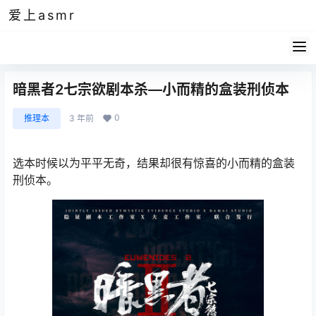
爱上asmr
暗黑者2七宗欲剧本杀—小而精的盒装刑侦本
0
推理本
3 年前
选本时候以为平平无奇，结果却很有惊喜的小而精的盒装
刑侦本。