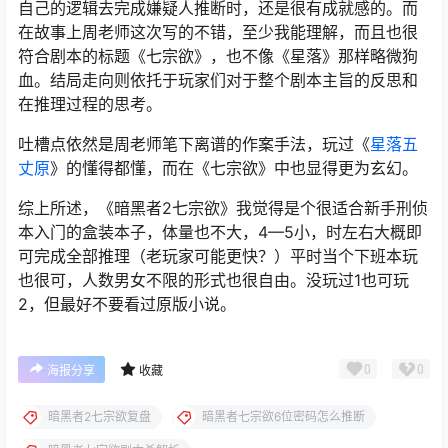
自己的逻辑去完成嫌疑人推断时，还是很有成就感的。而
在故事上周老师这次写的不错，至少我能理解，而且也很
符合剧本的标题《七宗欲》，也不像《星落》那样略微狗
血。结局走向则依托于玩家们对于整个剧本主旨的反思和
在推理过程的思考。
吐槽点依然是周老师笔下离谱的作案手法，玩过《
星落五
丈原
》的懂得都懂，而在《七宗欲》中也显得更为玄幻。
综上所述，《暗黑者2七宗欲》我觉得是个很适合新手刑侦
本入门的盒装本子，体量也不大，4—5小，时左右大概即
可完成全部推理（老玩家可能更快？）平时当个下班本玩
也很可，人数男女不限的形式也很自由。没玩过1也可玩
2，但最好不要看过原版小说。
0
0
海报分享
收藏
暗黑者2七宗欲复盘
暗黑者七宗欲6位密码怎么推断