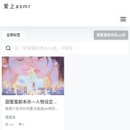
爱上asmr
全部标签
甜蜜蜜剧本杀cp线
甜蜜蜜剧本杀—人物设定新
颖，亲情真挚，但吃队友
我很少在评价时重点强调dm和队
友，毕竟每个人玩时的情况可能都
情感本
不一样，拼本时这个也不可控，但
这个本我在玩时个人还是觉得这个
656
0
本的队友真的非常非常非常影响你