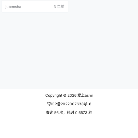
的代入和沉浸环节。 这个本在人物
jubensha
3 年前
设定是比较新颖的，刚开始揭开时
真的让我眼前一亮，有硬核本那味
了（但其实很简单哈，线索出来聊
一聊就知道的），不过，这个人物
设定就必然导致即使大家的故事不
同，但实际联系极其密切，每个人
都不可或缺。 然后问题就来了，如
果你的…
Copyright © 2026
爱上asmr
琼ICP备2022007638号-6
查询 56 次，耗时 0.6573 秒