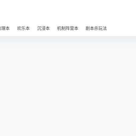
推理本
欢乐本
沉浸本
机制阵营本
剧本杀玩法