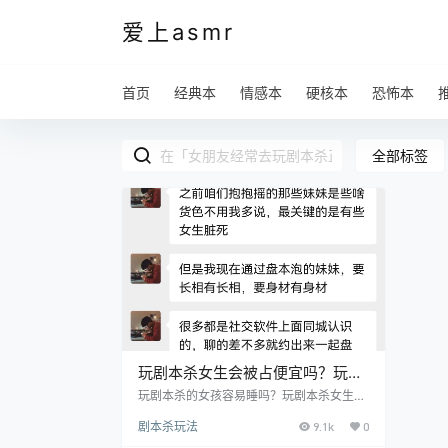
爱上asmr
首页
经典本
情感本
硬核本
恐怖本
全部标签
玩剧本杀女生会被占便宜吗？玩剧
本杀的女孩容易睡吗？
玩剧本杀的女孩容易睡吗？玩剧本杀女生会
被占便宜吗？我来说个我知道的例子吧： 我
剧本杀玩法
9.1k
0
的一个老朋友Dave，圈内有名的玩咖，最
近居然转战剧本杀了。 我以为他是受了什么