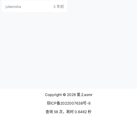
的一生中最特殊的事情。《城南》
jubensha
3 年前
在我这真的是无限emo之始，那种
与病痛抗争的挣扎，亲人离去的痛
彻心扉，绝望与希望的无限交织，
身处痛苦却又畅想未来的美好夙
愿。总结一句俗话就是：别让我经
历了，我真受不了。以下测评可能
有微剧透，请酌情观看。 由于我们
是有医院…
Copyright © 2026
爱上asmr
琼ICP备2022007638号-6
查询 56 次，耗时 0.6462 秒