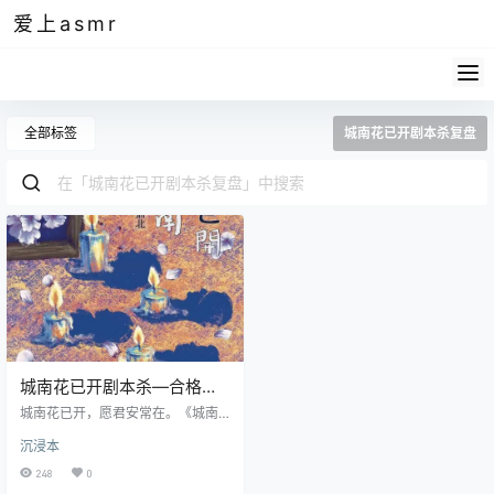
爱上asmr
全部标签
城南花已开剧本杀复盘
城南花已开剧本杀—合格线
左右的城限情感沉浸本
城南花已开，愿君安常在。《城南
花已开》以其独特情感切入点在众
沉浸本
多情感本中占得一席之地。所有人
的一生中生老病死或许是最普通的
248
0
事情，但这生老病死，也是每个人