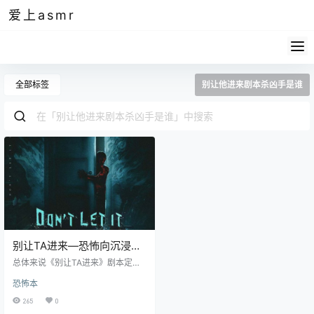
爱上asmr
全部标签
别让他进来剧本杀凶手是谁
别让TA进来—恐怖向沉浸立
意城限本
总体来说《别让TA进来》剧本定位
为欧美风格的恐怖向沉浸立意本。
恐怖本
虽然这个本比较偏冷门一点，但整
体上算是个合格的商业恐怖城限
265
0
本。 首先从剧本结构来看，整体上