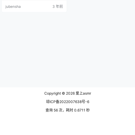
大致为单人搜证＋前期故事还原＋
jubensha
3 年前
案件分析（可能会有二次单人搜
证）＋立意沉浸几个部分。第一部
分的单人搜证环节（这个本真的就
是上来就单独搜证）给店家的发挥
空间极大，建议想玩恐怖的直接包
夜场好吧，氛围拉满。在搜证的过
程中，“剥皮怪”伴随着铃铛响声的出
现是极…
Copyright © 2026
爱上asmr
琼ICP备2022007638号-6
查询 56 次，耗时 0.6711 秒