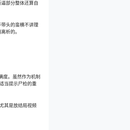
撕逼部分整体还算自
芬带头的蛮横不讲理
崩离析的。
满度。虽然作为机制
适当提示尸检的重
尤其是放结局视频