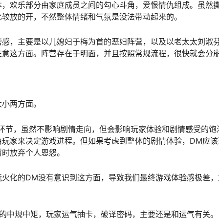
本，欢乐部分由家庭成员之间的勾心斗角，爱恨情仇组成。虽然
比较放的开，不然整体情绪和气氛是没法带动起来的。
营感，主要是以儿媳妇于梅为首的恶妇阵营，以及以老太太刘淑
在意这方面。阵营存在于明面，并且按照常规流程，很快就会分
大小两方面。
检环节，虽然不影响剧情走向，但会影响玩家体验和剧情感受的饱
由玩家来决定游戏进程。但如果考虑到整体的剧情体验，DM应该
暂时放弃个人恩怨。
玩火化的DM没有意识到这方面，导致我们最终游戏体验感极差，
。
计的中规中矩，玩家运气抽卡，破译密码，主要还是和运气有关。