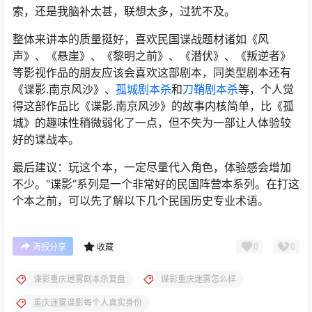
索，还是我脑补太甚，联想太多，过犹不及。
整体来讲本的质量挺好，喜欢民国谍战题材诸如《风
声》、《悬崖》、《黎明之前》、《潜伏》、《叛逆者》
等影视作品的朋友应该会喜欢这部剧本，同类型剧本还有
《谍影.南京风沙》、
孤城剧本杀
和
刀鞘剧本杀
等，个人觉
得这部作品比《谍影.南京风沙》的故事内核简单，比《孤
城》的趣味性稍微弱化了一点，但不失为一部让人体验较
好的谍战本。
最后建议：玩这个本，一定尽量代入角色，体验感会增加
不少。“谍影”系列是一个非常好的民国阵营本系列。在打这
个本之前，可以先了解以下几个民国历史专业术语。
0
0
海报分享
收藏
谍影重庆迷雾剧本杀复盘
谍影重庆迷雾怎么样
重庆迷雾谍影每个人真实身份