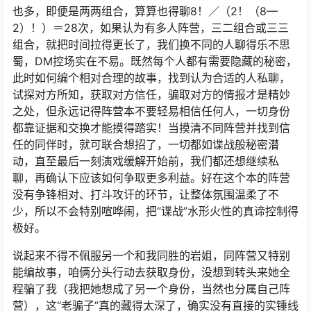
也多，即便是两两组合，算算也得聊8！／（2！（8—
2）！）＝28次，如果认为有多人阵营，三二组合或三三
组合，就把时间拉得更长了，我们换不同的人聊得乐不思
蜀，DM控场实在不易。既然每个人都有需要隐藏的秘密，
此时如何编个相对合理的故事，找到认为合适的人私聊，
试探对方所知，获取对方信任，骗取对方的情报才是精妙
之处，但永远记得阵营本不要轻易相信任何人，一切身份
都靠证据和交换才能摸得踏实！当摸清不同阵营并找到信
任的同伴时，就可联合想招了，一切都如谍战般秘密潜
动，直至最后一刻演戏缓解开始前，我们都还想继续私
聊，再确认下应该如何争取更多利益。好在这个本的阵营
没有争锋相对、打斗攻讦的环节，让整体氛围温柔了不
少，所以不会特别喧哗闹，把“谍战”水形火性的真谛控制得
极好。
说起来不得不佩服另一个和我同胜的岩姐，同阵营又特别
能编故事，咱俩分头行动去获取身份，没想到转头来她全
程骗了我（我把她想成了另一个身份，当然也分属自己阵
营），这“老骗子”真的藏得太深了，确实没有直接的实锤线