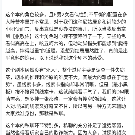
这个本的角色较多，且6男2女看似性别不平衡的配置在多
人阵营本里并不常见，对于我们这种尼姑居多和尚较少的
小团伙而言，反串真就是没办法的事儿，所以当我反串拿
到【张敬佑】这个角色时心理不禁咯噔了一下，某些角色
看似高高在上，吆五呵六的，但动动脚指头都能想到“爬得
越高，摔得越重”的道理，没想到结局居然胜了，真的是出
乎意料的惊喜，以下说说我对这个剧本的感受。
这个剧本居然没有“死人”，整个过程主要是调查一件失窃
案，剧本的推理和还原的难度不大，其最大的难点在于“运
势”，虽线索卡多，线索卡指向却非常明晰，但是（敲小黑
板）搜不搜得到线索卡，这就纯纯看手气了，我们的DM眼
睛雪亮，想多搜一张都难，一定会有搜空的线索，这就让
人对埋掉的线索又好奇又不甘，所以有另一种方式来辅助
大家找准身份，那就是私聊。
这个本的私聊环节特别多，私聊的充分补足了运势孱弱，
当然也得看玩家自己的欺诈能力。因为人多，试探的频次