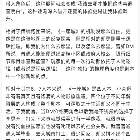
带入角色后，这种疑问就会变成“我该去哪才能把这些事调
查明白”，这种逐渐深入破开迷雾的体验更是让我体验飙
升。
相对于传统跑团来说，《一座城》的机制没那么自由，更
像是在这张地图上的反复探索，但是相对的却更侧重于逻
辑推理，即我们为什么去那里，以及怎么去那里。曾如DM
所说，普通人能随便进出高档小区或政府大楼么，银行细
节账目想查就能查？玩家们的每一次行动都依托于人物逻
辑（或者说是现实逻辑），这种“独特”的推理角度也是剧本
中一个很新颖的点。
相对于其它6、7人本来说，《一座城》是四人本，小众但
却有着真实且有饱满的人物形象塑造。四个位于不同年龄
阶层的人构成了整个剧本，可谓取之于生活却又不同于生
活。于我而言，当DM介绍完角色以后我毫不犹豫的选择了
李思齐，打完下来真就觉得至少有一半像我，就很真实，
没有狗血校园恋爱也没有叱咤风云的社会关系，就普普通
通大学毕业，去大城市打工，很少回家，却又拼不出个四