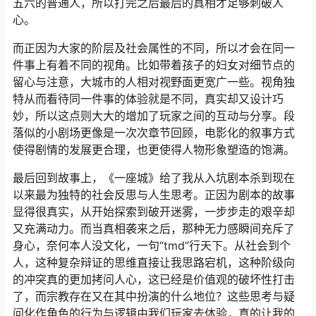
五六的普通人，所以打完之后最后的真相才足够刺破人
心。
而正因为大家的阶层及社会属性的不同，所以才会在同一
件事上有着不同的视角。比如带着孩子的妇女对细节点的
留心与注意，大城市的人相对视野面更宽广一些。视角独
特从而看待同一件事的体验就是不同，真实却又设计巧
妙，所以这点则大大的增加了玩家之间的互动与分享。段
落似的小剧场更像是一次次章节回顾，电影化的叙事方式
使得剧情的发展更合理，也更使得人物形象塑造的饱满。
最后回到故事上，《一座城》给了我从入坑剧本杀到现在
以来最为独特的社会反思与人生思考。正因为剧本的故事
显得很真实，从开始探索到破开迷雾，一步步走的艰辛却
又充满动力。而当真相袭来之后，那种无力感瞬间充斥了
身心，奈何本人没文化，一句“tmd”行天下。从社会到个
人，这种复杂辩证的思维直接让我思路宕机，这种阶级向
的冲突真的更加拷问人心，这已经是价值观的破坏性打击
了，而宗教存在又在其中扮演的什么地位？这些思考与疑
问化作角色的行为与逻辑由我们玩家去体验，真的让我的