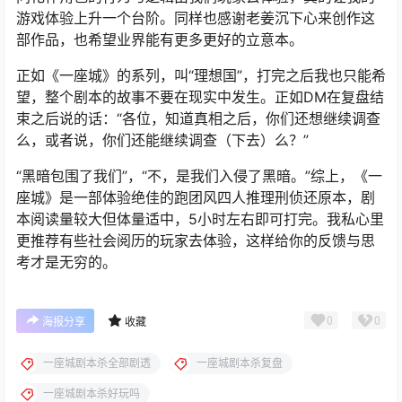
游戏体验上升一个台阶。同样也感谢老姜沉下心来创作这
部作品，也希望业界能有更多更好的立意本。
正如《一座城》的系列，叫“理想国”，打完之后我也只能希
望，整个剧本的故事不要在现实中发生。正如DM在复盘结
束之后说的话：“各位，知道真相之后，你们还想继续调查
么，或者说，你们还能继续调查（下去）么？”
“黑暗包围了我们”，“不，是我们入侵了黑暗。”综上，《一
座城》是一部体验绝佳的跑团风四人推理刑侦还原本，剧
本阅读量较大但体量适中，5小时左右即可打完。我私心里
更推荐有些社会阅历的玩家去体验，这样给你的反馈与思
考才是无穷的。
0
0
海报分享
收藏
一座城剧本杀全部剧透
一座城剧本杀复盘
一座城剧本杀好玩吗