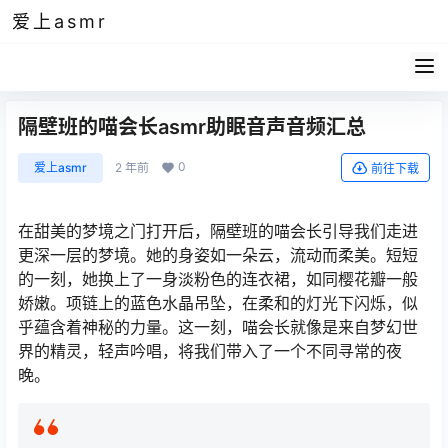
爱上asmr
隔壁班的喵会长asmr助眠音声音频汇总
0
爱上asmr
2 年前
前往下载
在甜美的梦境之门打开后，隔壁班的喵会长引导我们走进
更深一层的梦境。她的身姿如一朵云，流动而柔美。短短
的一刻，她换上了一身淡粉色的连衣裙，如同樱花瓣一般
娇嫩。项链上的蓝色水晶吊坠，在柔和的灯光下闪烁，似
乎蕴含着神秘的力量。这一刻，喵会长就像是来自梦幻世
界的精灵，轻声吟唱，将我们带入了一个不同寻常的夜
晚。