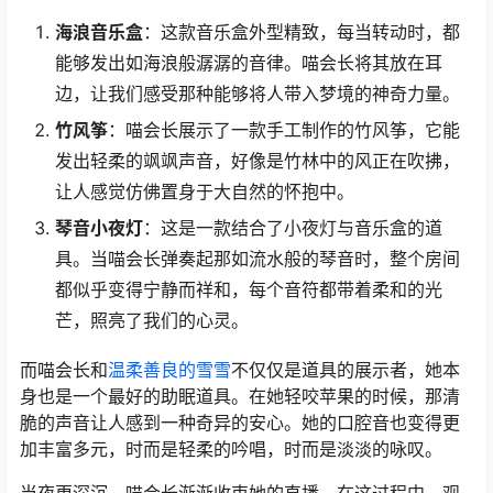
海浪音乐盒
：这款音乐盒外型精致，每当转动时，都
能够发出如海浪般潺潺的音律。喵会长将其放在耳
边，让我们感受那种能够将人带入梦境的神奇力量。
竹风筝
：喵会长展示了一款手工制作的竹风筝，它能
发出轻柔的飒飒声音，好像是竹林中的风正在吹拂，
让人感觉仿佛置身于大自然的怀抱中。
琴音小夜灯
：这是一款结合了小夜灯与音乐盒的道
具。当喵会长弹奏起那如流水般的琴音时，整个房间
都似乎变得宁静而祥和，每个音符都带着柔和的光
芒，照亮了我们的心灵。
而喵会长和
温柔善良的雪雪
不仅仅是道具的展示者，她本
身也是一个最好的助眠道具。在她轻咬苹果的时候，那清
脆的声音让人感到一种奇异的安心。她的口腔音也变得更
加丰富多元，时而是轻柔的吟唱，时而是淡淡的咏叹。