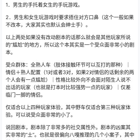
1．男生的手托着女生的手玩游戏。
2．男生和女生玩游戏时要求捂住对方口鼻（这个一般如果
不改本，大家其实也默认会绅士手）。
以上两处如果没有改动剧本的话那么就会是其他玩家所说
的“尴尬”的地方，所以这个本其实是一个受众面非常小的剧
本。
受众群体：全熟人车（肢体接触环节可以互打的那种）｜
情侣＋熟人配置（1对或者3对，如果2对情侣的话剩余的两
个人会有一点尴尬）｜性格比较外向不会面对陌生人说不
出话的玩家（也就是打本时比较强势一点的玩家）｜仅差
临门一脚的情侣。
仅适合以上四种玩家体验，其中野车仅适合第三种玩家体
验。可以说受众面非常的小了。
说回剧本，剧本除了非常多的社交属性外。剧本的凶案其
实非常的“土”。也就是很偏向八嘎推理的几个小案子，其中