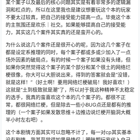
某个案子以及最后的核心问题其实是有着非常多的逻辑漏
洞和杠点的，所以在这里我也是建议想要玩这个本的玩家
不要太过较真，把自己的接受能力提高一点。毕竟这个本
的主氛围还是欢乐｜社交。如果能够提高自己的接受能
力，其实这几个案件其实真的还是蛮开心的。
为什么说这几个案件还是很开心的呢，因为这几个案子在
都是设定系推理的同时，每个案子都或多或少加入了一点
场外因素的破局点，有的时候一个案子如果没有头绪，但
如果你突然觉得这个案子的某个部分和某个很土的网络烂
梗很像，你大可以大胆说出来，得到的答案就会是“没错，
就是这样！”（好土啊！要用网络烂梗破局！我好喜欢！）
这就是“土到极致就是潮”了，所以对于我这种精神不太稳定
的选手，我真的蛮喜欢这个本的几个案子的。都很不正
常，都很网络烂梗，但是除去一些小BUG点还是都有的推
理的（一个案子如果发散思维＋边推边说烂梗开脑洞大概
半小时左右吧）。
这个本剧情方面其实可以忽略不计了，每一对cp其实基本
没有剧情。我甚至觉得如果是情侣｜暧昧期玩家代入自己