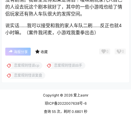
的人设去玩这个剧本就好了，其中的一些小游戏也给了情
侣玩家还有熟人车队很大的发挥空间。
说实话……我可以接受和我的家人车队二刷……反正也就4
小时嘛。（案件我闭麦，小游戏我重拳出击）
0
0
海报分享
收藏
恋爱规则怪谈cp
恋爱规则怪谈凶手
恋爱规则怪谈复盘
Copyright © 2026
爱上asmr
琼ICP备2022007638号-6
查询 55 次，耗时 0.6801 秒